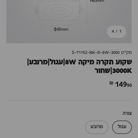
מתוך
4
/
1
מק"ט
S-71152-BK-R-8W-3000
שקוע תקרה מיקה 8W|עגול|מרובע|
3000K|שחור
90 ₪
149
צורה
עגול
מרובע