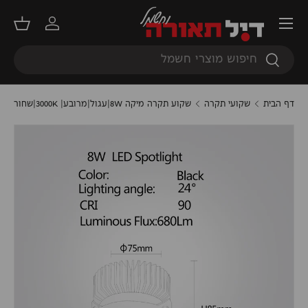
תפריט
דילוג
התחברות
סל קנ
חיפוש
חיפוש
דף הבית
שקועי תקרה
שקוע תקרה מיקה 8W|עגול|מרובע| 3000K|שחור