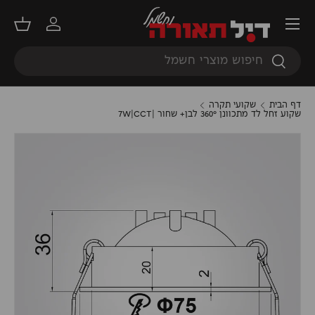
תפריט
דילוג
התחברות
סל קנ
חיפוש
חיפוש
דף הבית
שקועי תקרה
שקוע זחל לד מתכוונן 360° לבן+ שחור |7W|CCT