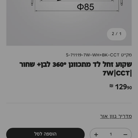
מתוך
2
/
1
מק"ט
S-71119-7W-WH+BK-CCT
שקוע זחל לד מתכוונן 360° לבן+ שחור
|7W|CCT
90 ₪
129
מדריך גוון אור
כמות
הוספה לסל
+
-