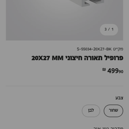
מתוך
3
/
1
מק"ט
S-55034-20X27-BK
פרופיל תאורה חיצוני 20X27 MM
90 ₪
499
צבע
שחור
לבן