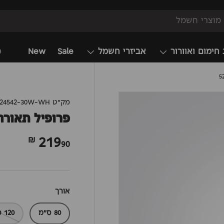
 חימום ואוורור
אביזרי חשמל
Sale
New
מ
מק"ט
-24542-30W-WH
פרופיל תאורה ל
219
90 ₪
אורך
80 ס"מ
120 ס"מ