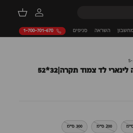
דילוג
התחברות
סל קניות
חשבון
השראה
סניפים
1-700-701-670
S
ינארי לד צמוד תקרה|32*52
200 ס"מ
300 ס"מ