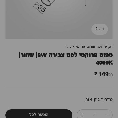
מתוך
2
/
1
מק"ט
S-72574-BK-4000-8W
ספוט פרוקסי לפס צבירה 8W| שחור|
4000K
90 ₪
149
מדריך גוון אור
כמות
הוספה לסל
+
-