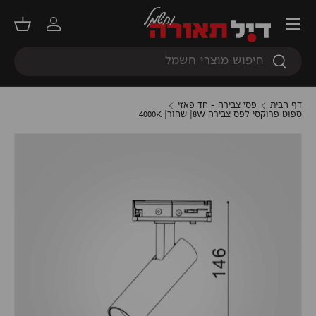
תפריט
דילוג
התחברות
סל קנ
חיפוש
חיפוש
דף הבית
פסי צבירה - חד פאזי
ספוט פרוקסי לפס צבירה 8W| שחור| 4000K