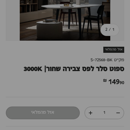
מתוך
2
/
1
אזל מהמלאי
מק"ט
S-72568-BK
ספוט סלר לפס צבירה שחור| 3000K
90 ₪
149
כמות
אזל מהמלאי
+
-