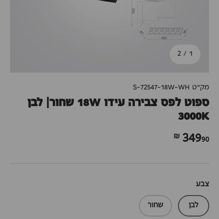
מתוך
2
/
1
מק"ט
S-72547-18W-WH
ספוט לפס צבירה עידו 18W שחור| לבן
3000K
90 ₪
349
צבע
לבן
שחור