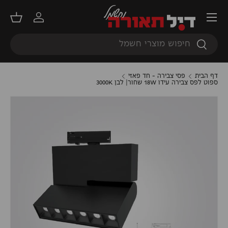
תפריט
דילוג
התחברות
סל קנ
חיפוש
חיפוש
דף הבית
פסי צבירה - חד פאזי
ספוט לפס צבירה עידו 18W שחור| לבן 3000K