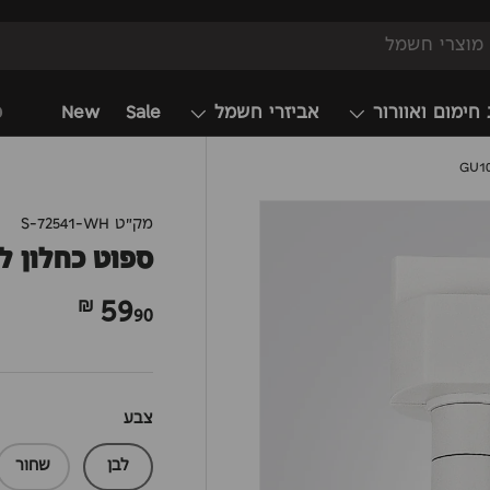
 חימום ואוורור
אביזרי חשמל
Sale
New
מ
מק"ט
S-72541-WH
ספוט כחלון לפס
59
90 ₪
צבע
לבן
שחור