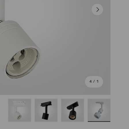
הבא
מתוך
4
/
1