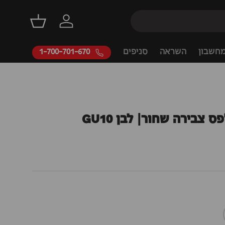
דילוג
התחברות
סל קניות
חשבון
השראה
סניפים
1-700-701-670
 צבירה שחור| לבן GU10