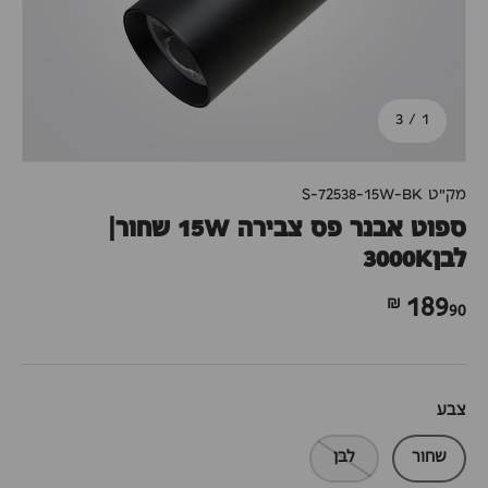
מתוך
3
/
1
מק"ט
S-72538-15W-BK
ספוט אבנר פס צבירה 15W שחור|
לבן3000K
90 ₪
189
צבע
שחור
לבן