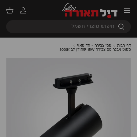
תפריט
דילוג
התחברות
סל קנ
חיפוש
חיפוש
דף הבית
פסי צבירה - חד פאזי
ספוט אבנר פס צבירה 15W שחור| לבן3000K