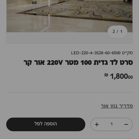
מתוך
2
/
1
מק"ט
LED-220-4-3528-60-6500
סרט לד גדית 100 מטר 220V אור קר
00 ₪
1,800
מדריך גוון אור
כמות
הוספה לסל
+
-