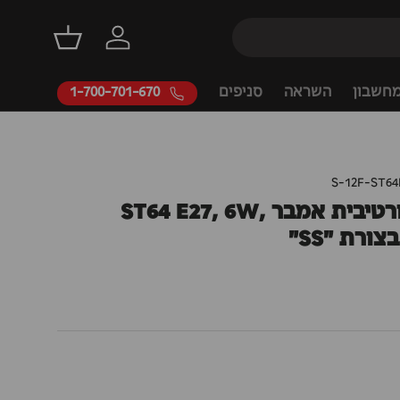
דילוג
התחברות
סל קניות
חשבון
השראה
סניפים
1-700-701-670
S-12F-ST6
נורת LED דקורטיבית אמבר ST64 E27, 6W,