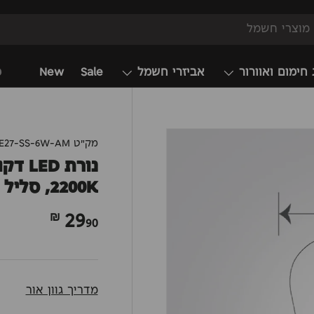
 חימום ואוורור
אביזרי חשמל
Sale
New
מ
מק"ט
4E27-SS-6W-AM
2200K, סליל בצורת "SS"
29
90 ₪
מדריך גוון אור