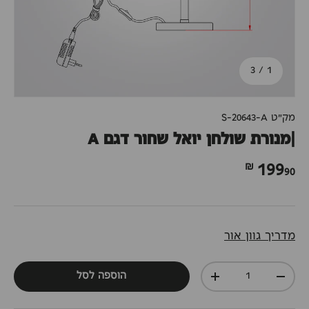
מתוך
3
/
1
מק"ט
S-20643-A
|מנורת שולחן יואל שחור דגם A
90 ₪
199
מדריך גוון אור
כמות
הוספה לסל
+
-