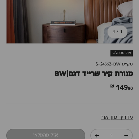
מתוך
4
/
1
אזל מהמלאי
מק"ט
S-24562-BW
מנורת קיר שרייד דגם|BW
90 ₪
149
מדריך גוון אור
כמות
אזל מהמלאי
+
-