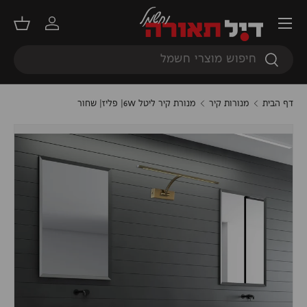
תפריט
דילוג
התחברות
סל קנ
חיפוש
חיפוש
דף הבית
מנורות קיר
מנורת קיר ליטל 6W| פליז| שחור