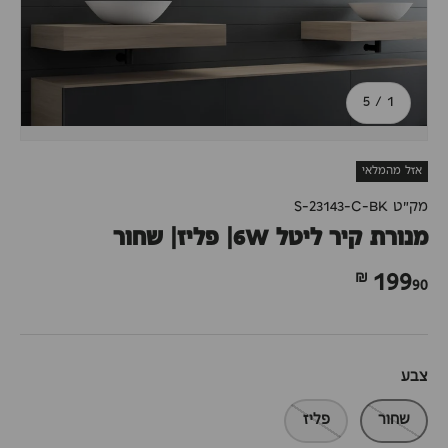
מתוך
5
/
1
אזל מהמלאי
מק"ט
S-23143-C-BK
מנורת קיר ליטל 6W| פליז| שחור
90 ₪
199
צבע
שחור
פליז