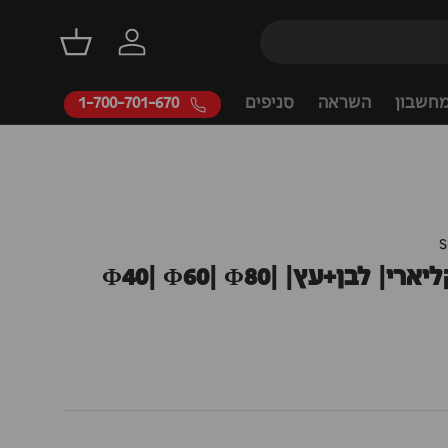
דילוג
התחברות
סל קניות
חשבון
השראה
סניפים
1-700-701-670
S
צמוד תקרה קליארי| לבן+עץ| Φ40| Φ60| Φ80|