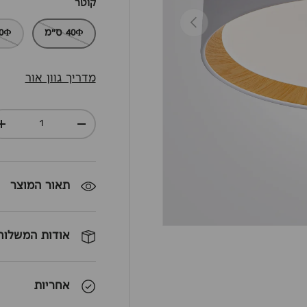
קוטר
חזרה
40Φ ס"מ
60Φ ס"מ
מדריך גוון אור
כמות
+
-
תאור המוצר
אודות המשלוח
אחריות