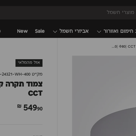
 חימום ואוורור
אביזרי חשמל
Sale
New
מ
צמוד תקרה קליארי| לבן+עץ| Φ40| Φ60| Φ80| CCT
אזל מהמלאי
מק"ט
-24321-WH-400
CCT
549
90 ₪