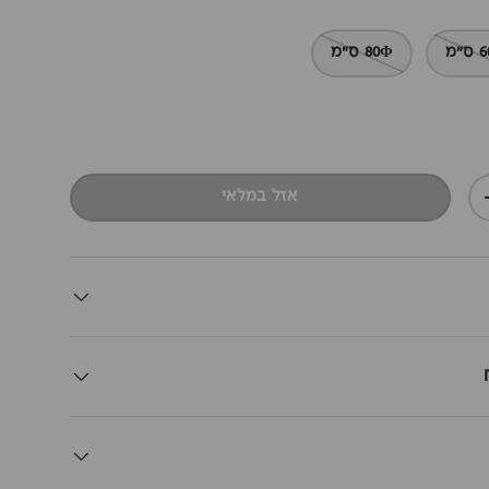
80Φ ס"מ
אזל במלאי