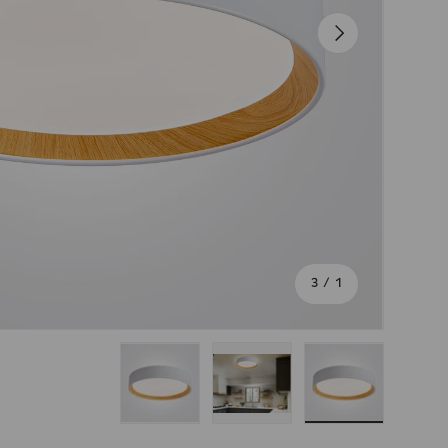
הבא
מתוך
3
/
1