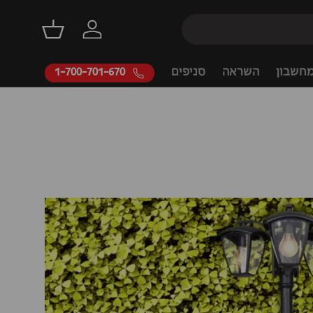
דילוג
התחברות
סל קניות
חשבון
השראה
סניפים
1-700-701-670